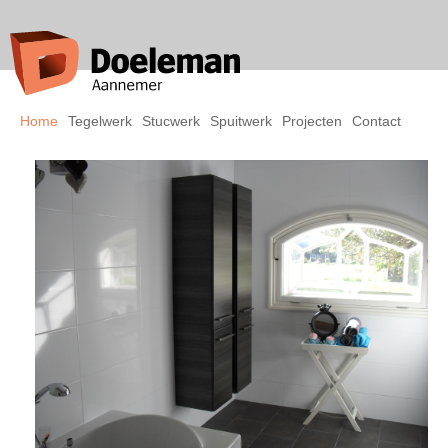
Overslaan
en naar
de inhoud
gaan
Hoofdmenu
Home
Tegelwerk
Stucwerk
Spuitwerk
Projecten
Contact